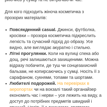
Для кого підходить жіноча косметичка з
прозорих матеріалів:
Повсякденний casual.
Джинси, футболка,
кросівки – прозора косметичка підкреслить
легкість та сучасний підхід до образу. Усе
видно, але виглядає акуратно і стильно.
Літні прогулянки.
Коли на вулиці спека або
дощ, речі залишаються захищеними. Можна
відразу побачити, де туш чи сонцезахисний
бальзам, не копирсаючись у сумці. Носіть її з
сарафаном, сукнями, топами та шортами.
Любителі подорожей.
На перевірках в
аеропортах
чи на вокзалі такий органайзер
економить час і нерви – усе лежить на виду, а
доступ до потрібних предметів швидкий і