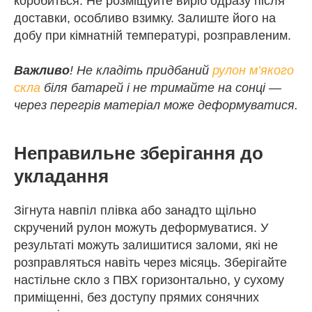
коробиться. Не розміщуйте виріб одразу після
доставки, особливо взимку. Залиште його на
добу при кімнатній температурі, розправленим.
Важливо
! Не кладіть придбаний
рулон м’якого
скла
біля батарей і не тримайте на сонці —
через перегрів матеріал може деформуватися.
Неправильне зберігання до
укладання
Зігнута навпіл плівка або занадто щільно
скручений рулон можуть деформуватися. У
результаті можуть залишитися заломи, які не
розправляться навіть через місяць. Зберігайте
настільне скло з ПВХ горизонтально, у сухому
приміщенні, без доступу прямих сонячних