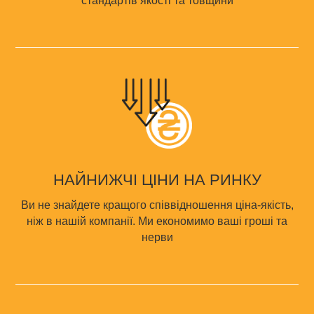
стандартів якості та товщини
НАЙНИЖЧІ ЦІНИ НА РИНКУ
Ви не знайдете кращого співвідношення ціна-якість,
ніж в нашій компанії. Ми економимо ваші гроші та
нерви
По закінченню теста ви
отримаєте:
Розрахунок
Зн