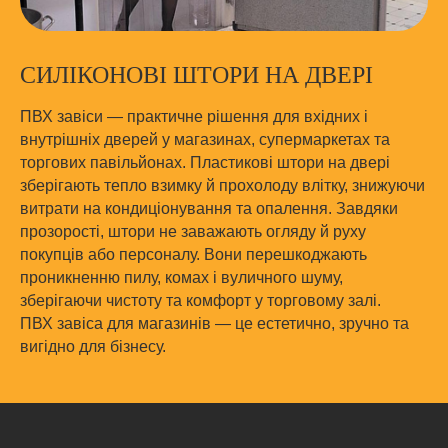
СИЛІКОНОВІ ШТОРИ НА ДВЕРІ
ПВХ завіси — практичне рішення для вхідних і
внутрішніх дверей у магазинах, супермаркетах та
торгових павільйонах. Пластикові штори на двері
зберігають тепло взимку й прохолоду влітку, знижуючи
витрати на кондиціонування та опалення. Завдяки
прозорості, штори не заважають огляду й руху
покупців або персоналу. Вони перешкоджають
РОЗРАХУНОК
проникненню пилу, комах і вуличного шуму,
ВАРТОСТІ ПВХ ШТОР
зберігаючи чистоту та комфорт у торговому залі.
ПВХ завіса для магазинів — це естетично, зручно та
Пройдіть коротке опитування, і
вигідно для бізнесу.
ми оперативно підготуємо для
вас найкращу пропозицію, що
повністю відповідатиме вашим