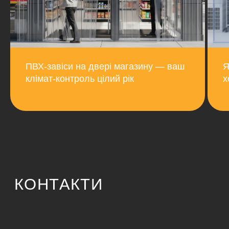
ПВХ-завіси на двері магазину — ваш
Я
клімат-контроль цілий рік
х