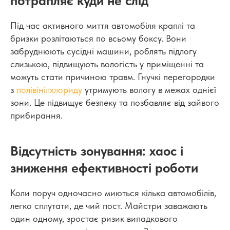
потрапляє куди не слід
Під час активного миття автомобіля краплі та
бризки розлітаються по всьому боксу. Вони
забруднюють сусідні машини, роблять підлогу
слизькою, підвищують вологість у приміщенні та
можуть стати причиною травм. Гнучкі перегородки
з
полівінілхлориду
утримують вологу в межах однієї
зони. Це підвищує безпеку та позбавляє від зайвого
прибирання.
Відсутність зонування: хаос і
зниження ефективності роботи
Коли поруч одночасно миються кілька автомобілів,
легко сплутати, де чий пост. Майстри заважають
один одному, зростає ризик випадкового