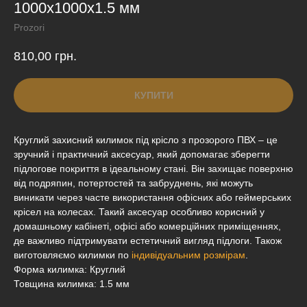
1000х1000х1.5 мм
Prozori
810,00
грн.
КУПИТИ
Круглий захисний килимок під крісло з прозорого ПВХ – це
зручний і практичний аксесуар, який допомагає зберегти
підлогове покриття в ідеальному стані. Він захищає поверхню
від подряпин, потертостей та забруднень, які можуть
виникати через часте використання офісних або геймерських
крісел на колесах. Такий аксесуар особливо корисний у
домашньому кабінеті, офісі або комерційних приміщеннях,
де важливо підтримувати естетичний вигляд підлоги. Також
виготовляємо килимки по
індивідуальним розмірам
.
Форма килимка: Круглий
Товщина килимка: 1.5 мм