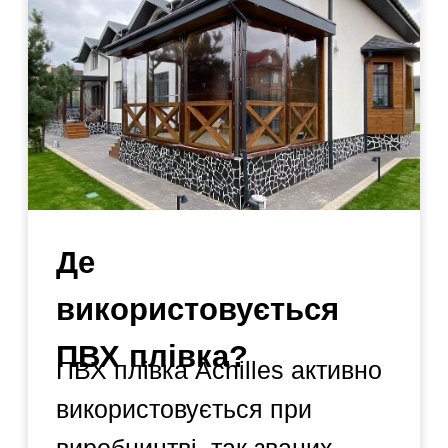
матеріали
Плівка, яку ми
використовуємо, не є
токсичною. Її навіть
використовують в медицині.
Багато хто з виробників
використовує дешеву
Китайську плівку, яка
швидко жовтіє та
тріскається на сонці.
Прозора плівка японської
фірми Achilles має ефект
відбивання
ультрафіолетових променів,
а робоча температура
-45/+70 °С.
Маємо власне