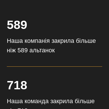
Наша команда закрила більше
ніж 718 веранд
445
Ми "засклили" м'якими вікнами
більше ніж 445 терас
Про нас
Компанія "ПРОЗОРІ" вже понад
10 років успішно працює на