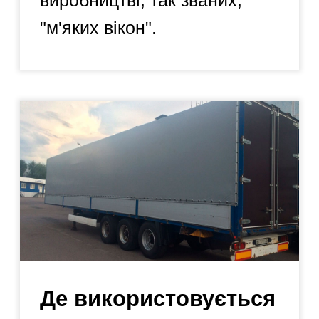
виробництво
Ми самостійно виробляємо
всі наші товари. Ми не
купуємо готові та дешеві
варіанти на Aliexpress або
Alibaba, а потім продаємо з
шаленою націнкою. Наше
виробництво знаходиться в
місті Києві, на вулиці
Васильківській, 28. Не
вірите?? )) Приїжджайте до
нас!
Ми готові до
співпраці