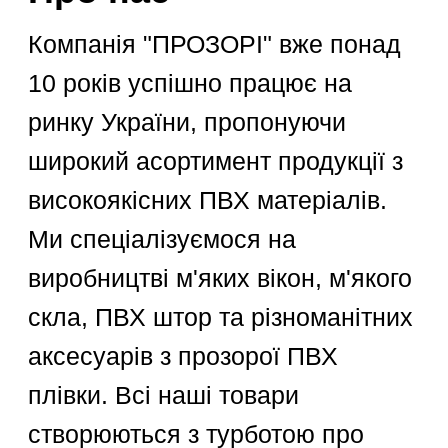
цьому зберігаючи абсолютну
прозорість та надійність
матеріалів. Завдяки передовим
технологіям ми гарантуємо, що
наші
ПВХ штори
не тільки
практичні, але й прозорі,
забезпечуючи відмінну видимість
ПВХ плівка Achilles
і захист від зовнішніх факторів.
Японська плівка
Компанія "ПРОЗОРІ" дбає про
Achilles товщиною 0.5
кожного свого клієнта, надаючи
мм. Якісна та супер
прозорі умови співпраці та
прозора.
роблячи акцент на
індивідуальних потребах. Ми
постійно вдосконалюємо
виробничі процеси та
використовуємо лише перевірені