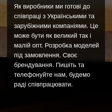
Відповідаємо миттєво
ЗАВІТАЙТЕ ДО НАС
НА ВИРОБНИЦТВО:
м. Київ, вул. ​Васильківська, 28
(Станція Метро
"Васильківська")