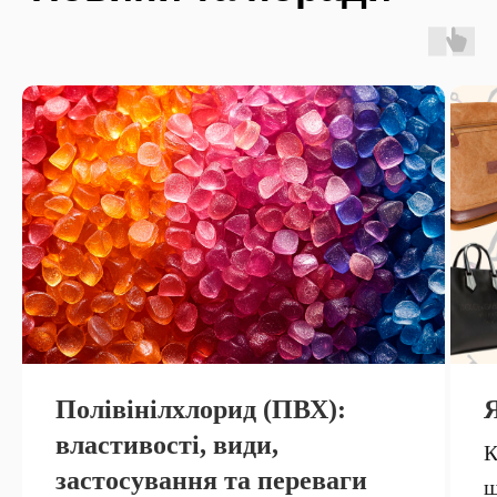
Полівінілхлорид (ПВХ):
властивості, види,
К
застосування та переваги
щ