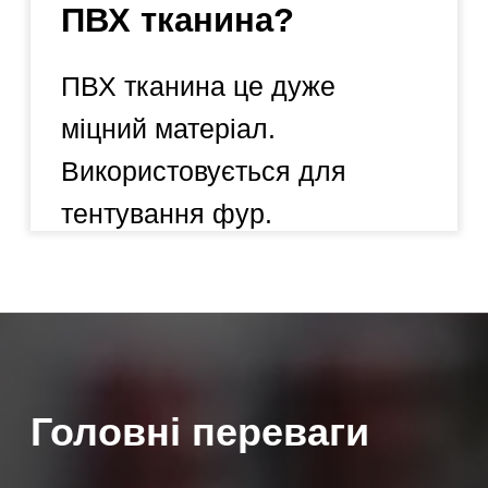
Як виробники ми готові до
співпраці з Українськими та
зарубіжними компаніями. Це
може бути як великий так і
малій опт. Розробка моделей
під замовлення. Своє
брендування. Пишіть та
телефонуйте нам, будемо
раді співпрацювати.
Наша продукція