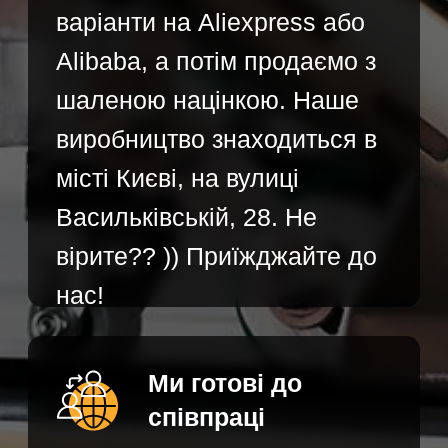
Контакти
ТОВ "ПРО ЗОРІ"
+38 (063) 565-35-64
info@prozori.ua
Ми працюємо:
ПН - ПТ 9:00-18:00 / СБ НД
Вихідний
НАПИШІТЬ НАМ
В МЕСЕНДЖЕР: