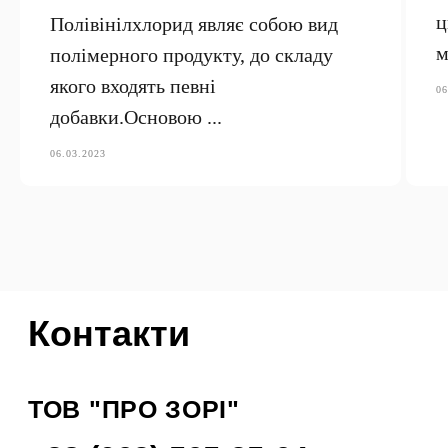
ц
Полівінілхлорид являє собою вид
м
полімерного продукту, до складу
якого входять певні
06
добавки.Основою ...
06.03.2023