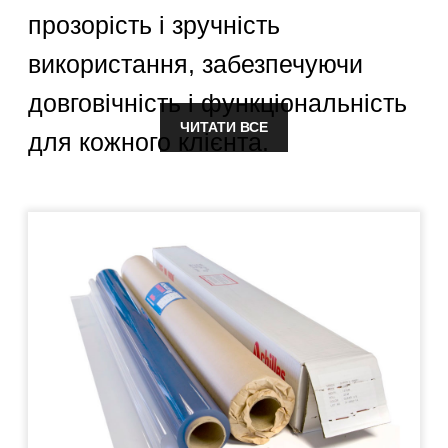
матеріали, аби забезпечити
максимальну прозорість нашої
продукції. Важливо для нас, щоб
наші клієнти завжди залишалися
задоволеними якістю м'яких
ЧИТАТИ ВСЕ
ПВХ тканина Sioen
вікон, штор і аксесуарів, які вони
отримують.
ПВХ тканина Sioen
Обираючи продукцію "ПРОЗОРІ",
бельгійського
ви отримуєте надійні рішення з
виробництва з
прозорого ПВХ, які поєднують в
подвійною ламінарією
собі естетику, довговічність і
практичність. Ми пишаємося
тим, що наші товари стають
частиною комфортного і
прозорого простору для вас.