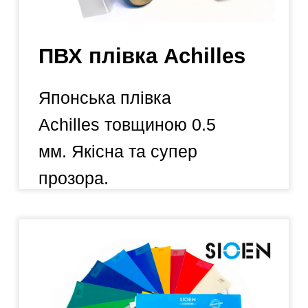
Де
використовується
ПВХ плівка?
ПВХ плівка Achilles активно
використовується при
виробництві, так званих,
"м'яких вікон".