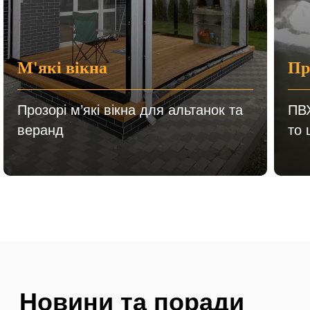
отримаєте:
Розрахунок
Зн
вартості
в 2х
на 
варіантах
М'які вікна
Пр
Прозорі м’які вікна для альтанок та
ПВХ
веранд
то 