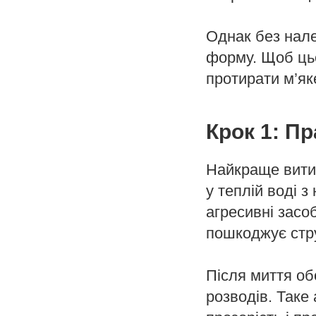
Однак без нале
форму. Щоб цьо
протирати м’яке
Крок 1: П
Найкраще вити
у теплій воді 
агресивні засо
пошкоджує стру
Після миття об
розводів. Таке 