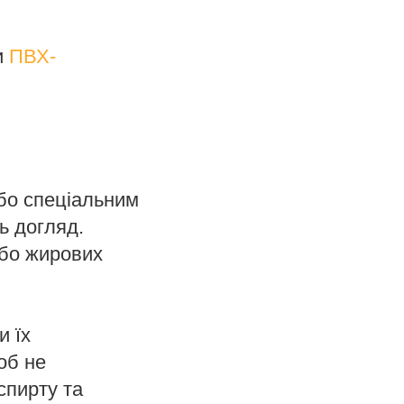
и
ПВХ-
або спеціальним
ь догляд.
або жирових
и їх
об не
спирту та