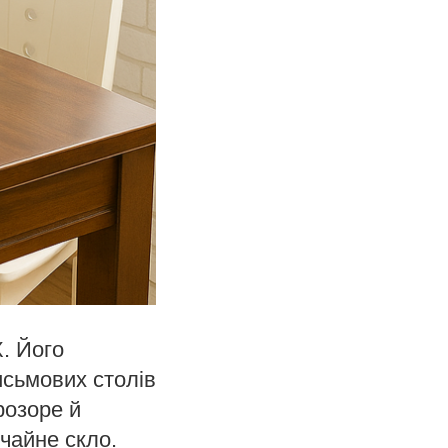
. Його
исьмових столів
розоре й
ичайне скло.