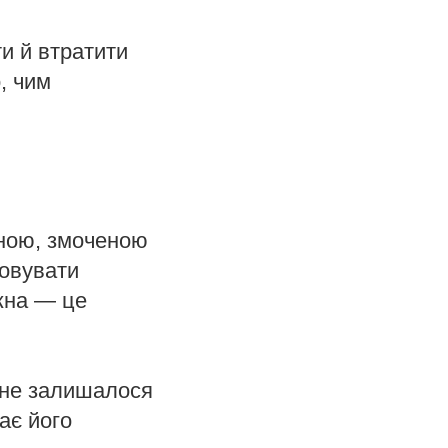
и й втратити
, чим
ною, змоченою
товувати
ожна — це
 не залишалося
гає його