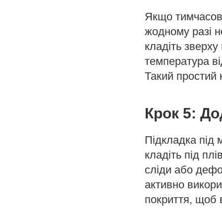
Якщо тимчасово
жодному разі н
кладіть зверху
температура від
Такий простий 
Крок 5: Д
Підкладка під 
кладіть під пл
сліди або дефо
активно викори
покриття, щоб 