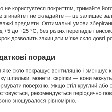
 не користуєтеся покриттям, тримайте його 
е згинайте і не складайте — це залишає за
 важкі предмети. Оптимальні умови зберіга
 +5 до +25 °C, без різких перепадів і високо
крок дозволить захищати м’яке скло довгі ро
одаткові поради
м’яке скло покращує вентиляцію і зменшує 
івку шпильки, монети, скріпки — вони можут
рмувати поверхню. Якщо стіл круглий або о
стовується, рекомендується періодично по
воно зношувалося рівномірно.