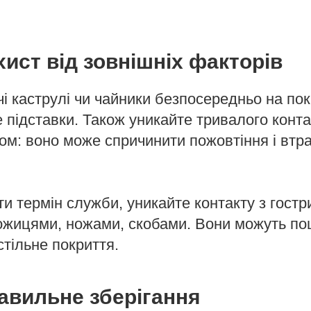
хист від зовнішніх факторів
чі каструлі чи чайники безпосередньо на по
 підставки. Також уникайте тривалого конт
ом: воно може спричинити пожовтіння і втр
 термін служби, уникайте контакту з гост
ожицями, ножами, скобами. Вони можуть по
стільне покриття.
равильне зберігання