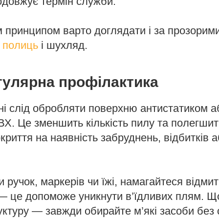
родовжує термін служби.
м принципом варто доглядати і за прозорим
 полиць
і шухляд.
егулярна профілактика
ні слід обробляти поверхню антистатиком 
Х. Це зменшить кількість пилу та полегшит
криття на наявність забруднень, відбитків 
 ручок, маркерів чи їжі, намагайтеся відмит
 це допоможе уникнути в’їдливих плям. Щ
ктуру — завжди обирайте м’які засоби без 