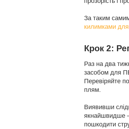
прозорість і п
За таким сами
килимками для
Крок 2: Р
Раз на два тиж
засобом для ПВ
Перевіряйте по
плям.
Виявивши сліди
якнайшвидше —
пошкодити стру