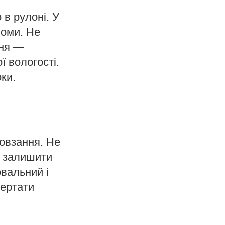
в рулоні. У
ломи. Не
ння —
ї вологості.
ки.
ковзання. Не
ь залишити
вальний і
вертати