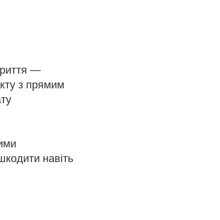
криття —
акту з прямим
ату
рими
шкодити навіть