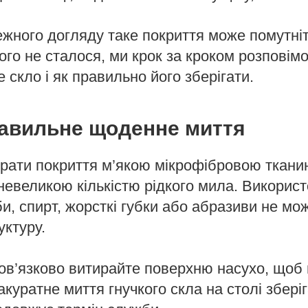
жного догляду таке покриття може помутніт
го не сталося, ми крок за кроком розповімо
 скло і як правильно його зберігати.
равильне щоденне миття
рати покриття м’якою мікрофібровою ткани
з невеликою кількістю рідкого мила. Викорис
би, спирт, жорсткі губки або абразиви не м
ктуру.
ов’язково витирайте поверхню насухо, щоб
акуратне миття гнучкого скла на столі збері