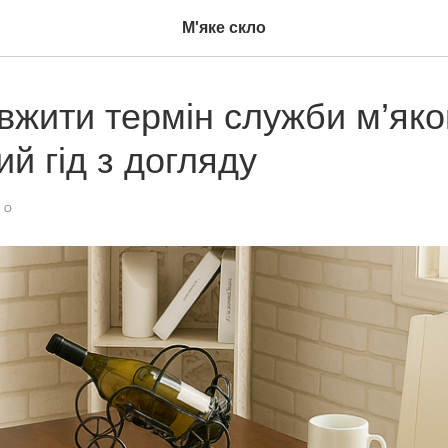
М'яке скло
вжити термін служби м’яког
й гід з догляду
ЛО