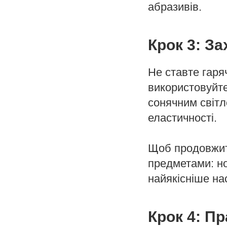
абразивів.
Крок 3: За
Не ставте гаря
використовуйте
сонячним світл
еластичності.
Щоб продовжити
предметами: н
найякісніше на
Крок 4: П