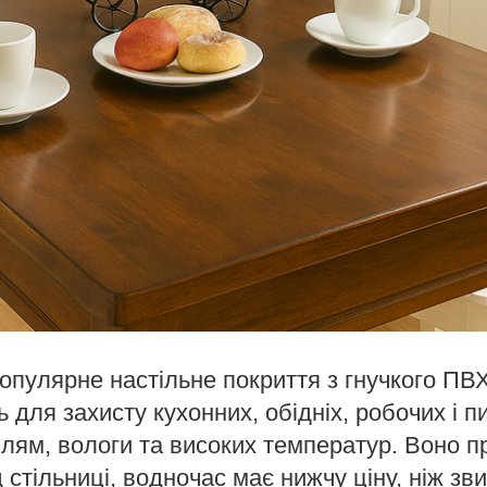
опулярне настільне покриття з гнучкого ПВХ
 для захисту кухонних, обідніх, робочих і п
плям, вологи та високих температур. Воно п
 стільниці, водночас має нижчу ціну, ніж зв