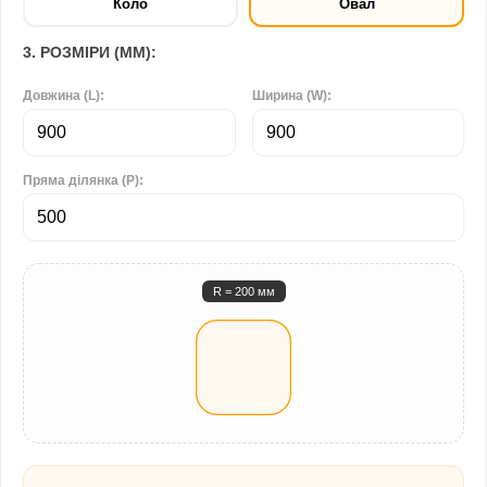
Коло
Овал
3. РОЗМІРИ (ММ):
Довжина (L):
Ширина (W):
Пряма ділянка (P):
R = 200 мм